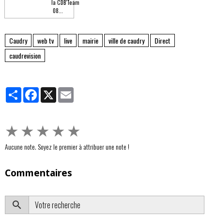
la CDB'Team
08...
Caudry
web tv
live
mairie
ville de caudry
Direct
caudrevision
Partager
Facebook
X
Email
★
★
★
★
★
Aucune note. Soyez le premier à attribuer une note !
Commentaires
OK