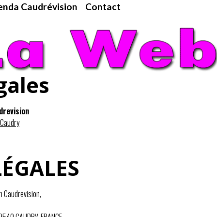
nda Caudrévision
Contact
gales
drevision
 Caudry
LÉGALES
on Caudrevision,