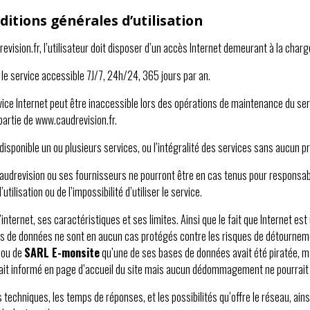
ditions générales d’utilisation
vision.fr, l’utilisateur doit disposer d’un accès Internet demeurant à la charge 
 le service accessible 7J/7, 24h/24, 365 jours par an.
rvice Internet peut être inaccessible lors des opérations de maintenance du ser
artie de www.caudrevision.fr.
ndisponible un ou plusieurs services, ou l’intégralité des services sans aucu
on Caudrevision ou ses fournisseurs ne pourront être en cas tenus pour respon
utilisation ou de l’impossibilité d’utiliser le service.
l’internet, ses caractéristiques et ses limites. Ainsi que le fait que Internet e
es de données ne sont en aucun cas protégés contre les risques de détournement
 ou de
SARL E-monsite
qu’une de ses bases de données avait été piratée, mal
serait informé en page d’accueil du site mais aucun dédommagement ne pourrai
s techniques, les temps de réponses, et les possibilités qu’offre le réseau, ain