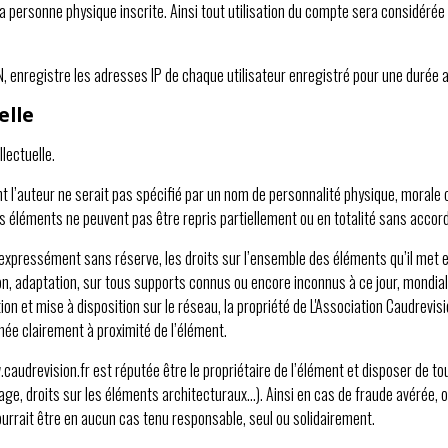
a personne physique inscrite. Ainsi tout utilisation du compte sera considér
N, enregistre les adresses IP de chaque utilisateur enregistré pour une durée 
elle
lectuelle.
t l’auteur ne serait pas spécifié par un nom de personnalité physique, morale ou
 éléments ne peuvent pas être repris partiellement ou en totalité sans accord
 expressément sans réserve, les droits sur l’ensemble des éléments qu’il met e
on, adaptation, sur tous supports connus ou encore inconnus à ce jour, mondial
on et mise à disposition sur le réseau, la propriété de L'Association Caudrevisio
chée clairement à proximité de l’élément.
udrevision.fr est réputée être le propriétaire de l’élément et disposer de tou
mage, droits sur les éléments architecturaux…). Ainsi en cas de fraude avérée, ou
pourrait être en aucun cas tenu responsable, seul ou solidairement.