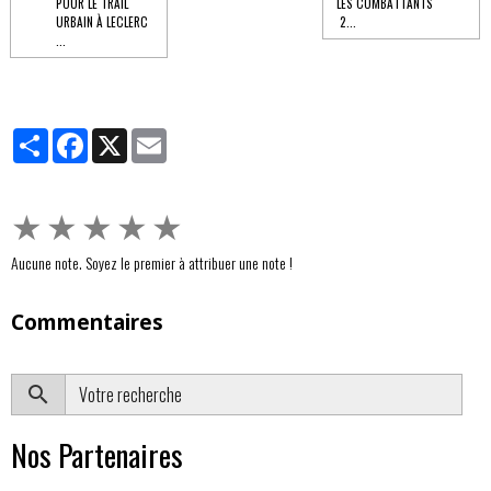
POUR LE TRAIL
LES COMBATTANTS
URBAIN À LECLERC
2...
...
Partager
Facebook
X
Email
★
★
★
★
★
Aucune note. Soyez le premier à attribuer une note !
Commentaires
OK
Nos Partenaires