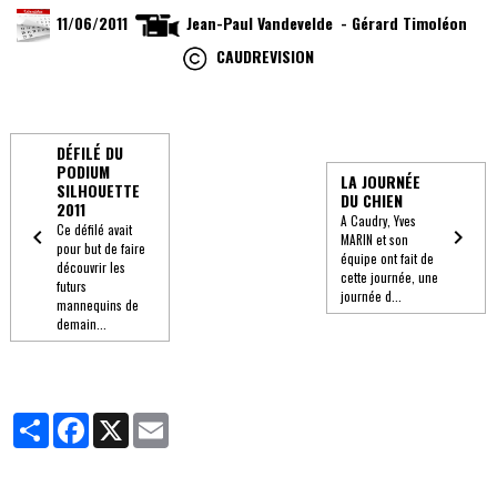
11/06/2011
Jean-Paul Vandevelde
- Gérard Timoléon​
CAUDREVISION
DÉFILÉ DU
PODIUM
LA JOURNÉE
SILHOUETTE
DU CHIEN
2011
A Caudry, Yves
Ce défilé avait
MARIN et son
pour but de faire
équipe ont fait de
découvrir les
cette journée, une
futurs
journée d...
mannequins de
demain...
Partager
Facebook
X
Email