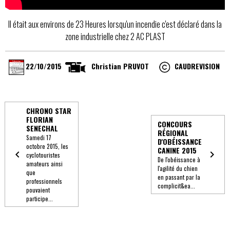
Il était aux environs de 23 Heures lorsqu'un incendie c'est déclaré dans la
zone industrielle chez 2 AC PLAST
22/10/2015
Christian PRUVOT ​
CAUDREVISION
CHRONO STAR
FLORIAN
CONCOURS
SENECHAL
RÉGIONAL
Samedi 17
D'OBÉISSANCE
octobre 2015, les
CANINE 2015
cyclotouristes
De l'obéissance à
amateurs ainsi
l'agilité du chien
que
en passant par la
professionnels
complicit&ea...
pouvaient
participe...