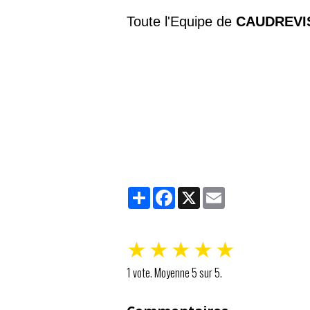
Toute l'Equipe de
CAUDREVI
Partager
Facebook
X
Email
★
★
★
★
★
1
vote. Moyenne
5
sur 5.